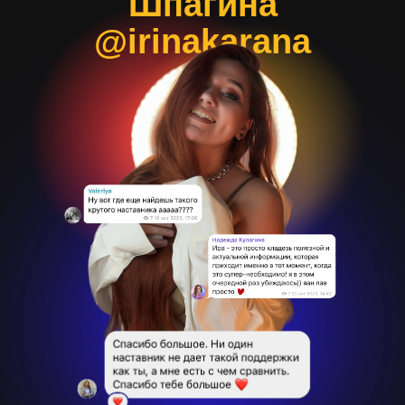
Шпагина
@irinakarana